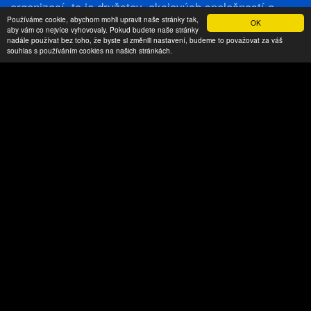
organizací, to je družstev, akciových společností a
Používáme cookie, abychom mohli upravit naše stránky tak,
společností s ručením omezeným.
OK
aby vám co nejvíce vyhovovaly. Pokud budete naše stránky
nadále používat bez toho, že byste si změnili nastavení, budeme to považovat za váš
souhlas s používáním cookies na našich stránkách.
chci se dozvědet více
Ostatní služby